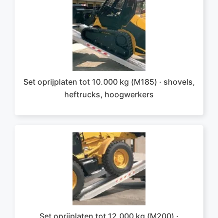
Set oprijplaten tot 10.000 kg (M185) · shovels,
heftrucks, hoogwerkers
Set oprijplaten tot 12.000 kg (M200) ·