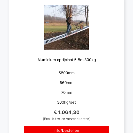
Aluminium oprijplaat 5,8m 300kg
5800
mm
560
mm
70
mm
300
kg/set
€ 1.064,30
(Excl. b.t.w. en verzendkosten)
Info/bestellen