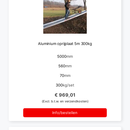
Aluminium oprijplaat 5m 300kg
5000
mm
560
mm
70
mm
300
kg/set
€ 969,01
(Excl. b.t.w. en verzendkosten)
Info/bestellen