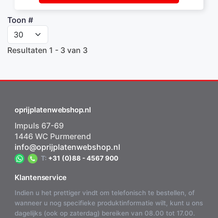
Toon #
Resultaten 1 - 3 van 3
oprijplatenwebshop.nl
Impuls 67-69
1446 WC Purmerend
info@oprijplatenwebshop.nl
T:
+31 (0)88 - 4567 900
Klantenservice
Indien u het prettiger vindt om telefonisch te bestellen, of
wanneer u nog specifieke produktinformatie wilt, kunt u ons
dagelijks (ook op zaterdag) bereiken van 08.00 tot 17.00.