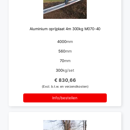
Aluminium oprijplaat 4m 300kg M070-40
4000
mm
560
mm
70
mm
300
kg/set
€ 830,66
(Excl. b.t.w. en verzendkosten)
Info/bestellen