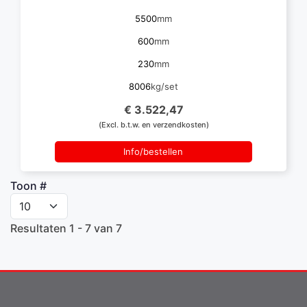
5500
mm
600
mm
230
mm
8006
kg/set
€ 3.522,47
(Excl. b.t.w. en verzendkosten)
Info/bestellen
Toon #
Resultaten 1 - 7 van 7