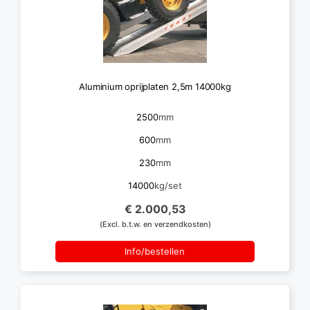
Aluminium oprijplaten 2,5m 14000kg
2500
mm
600
mm
230
mm
14000
kg/set
€ 2.000,53
(Excl. b.t.w. en verzendkosten)
Info/bestellen