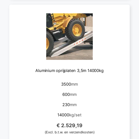
Aluminium oprijplaten 3,5m 14000kg
3500
mm
600
mm
230
mm
14000
kg/set
€ 2.529,19
(Excl. b.t.w. en verzendkosten)