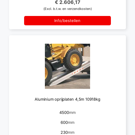
€ 2.606,17
(Excl. b.t.w. en verzendkosten)
Info/bestellen
Aluminium oprijplaten 4,5m 10918kg
4500
mm
600
mm
230
mm