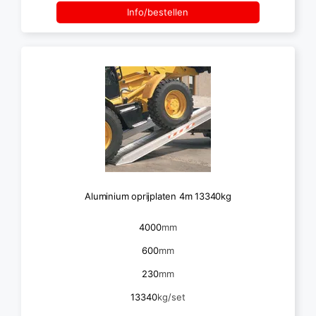
Info/bestellen
Aluminium oprijplaten 4m 13340kg
4000
mm
600
mm
230
mm
13340
kg/set