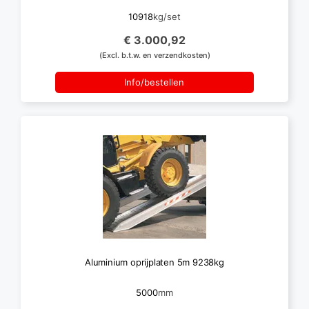
10918
kg/set
€ 3.000,92
(Excl. b.t.w. en verzendkosten)
Info/bestellen
Aluminium oprijplaten 5m 9238kg
5000
mm