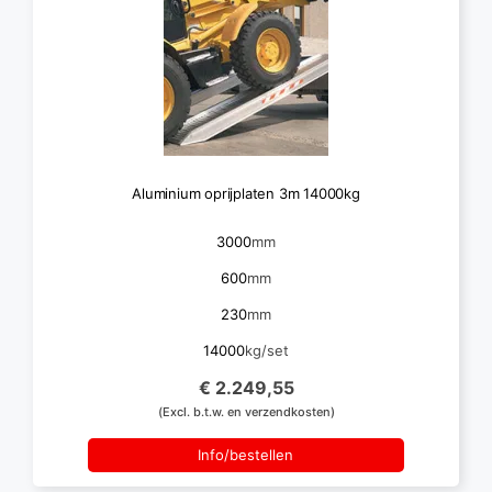
Aluminium oprijplaten 3m 14000kg
3000
mm
600
mm
230
mm
14000
kg/set
€ 2.249,55
(Excl. b.t.w. en verzendkosten)
Info/bestellen