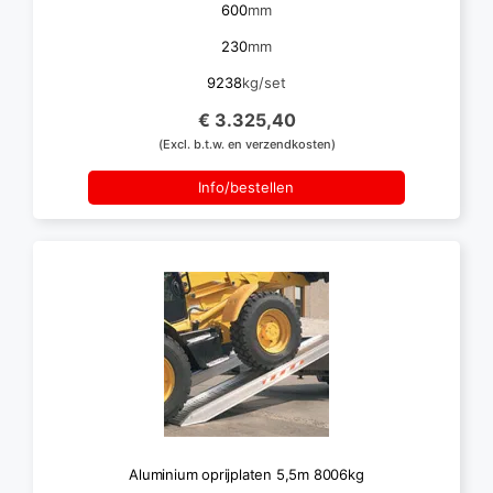
600
mm
230
mm
9238
kg/set
€ 3.325,40
(Excl. b.t.w. en verzendkosten)
Info/bestellen
Aluminium oprijplaten 5,5m 8006kg