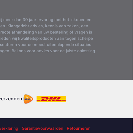
ij meer dan 30 jaar ervaring met het inkopen en
en. Klangericht advies, kennis van zaken, een
ecte afhandeling van uw bestelling of vragen is
bieden wij kwaliteitsproducten aan tegen scherpe
 sectoren voor de meest uiteenlopende situaties
gen. Bel ons voor advies voor de juiste oplossing
 verzenden
verklaring
Garantievoorwaarden
Retourneren