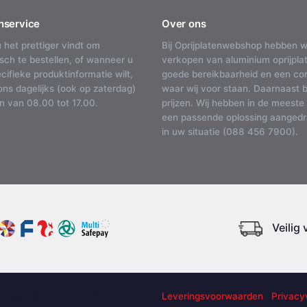
nservice
Over ons
u het prettiger vindt om
Bij Oprijplatenwebshop hebben w
isch te bestellen, of wanneer u
verkopen van aluminium oprijplat
cifieke produktinformatie wilt,
goede bereikbaarheid en een corr
ons dagelijks (ook op zaterdag)
waar wij voor staan. Daarnaast 
n van 08.00 tot 17.00.
prijzen. Wij hebben in de meeste
een passende oplossing aangedra
in uw situatie (088 456 7900).
Veilig
Alle rechten voorbehouden
Leveringsvoorwaarden
Privacy