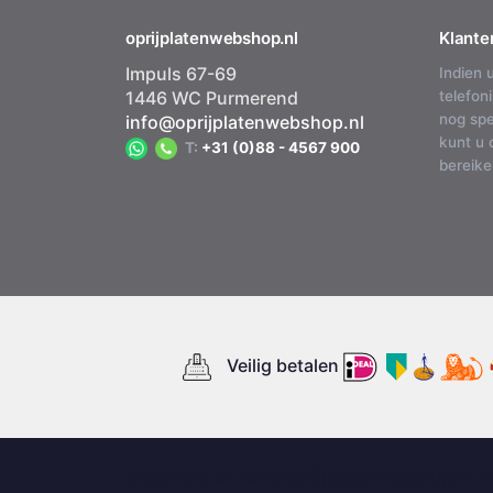
oprijplatenwebshop.nl
Klante
Impuls 67-69
Indien 
1446 WC Purmerend
telefon
nog spe
info@oprijplatenwebshop.nl
kunt u 
T:
+31 (0)88 - 4567 900
bereike
Veilig betalen
Copyright © 2026 oprijplatenwebshop.nl, 