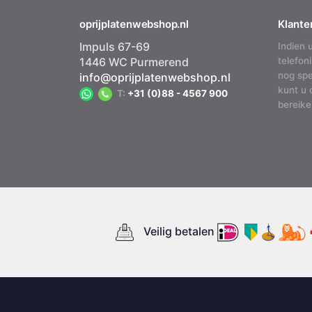
oprijplatenwebshop.nl
Klante
Impuls 67-69
Indien 
1446 WC Purmerend
telefon
nog spe
info@oprijplatenwebshop.nl
kunt u 
T:
+31 (0)88 - 4567 900
bereike
Veilig betalen
Copyright © 2026 oprijplatenwebshop.nl, 