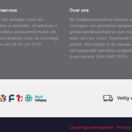
nservice
Over ons
u het prettiger vindt om
Bij Oprijplatenwebshop hebben w
isch te bestellen, of wanneer u
verkopen van aluminium oprijplat
cifieke produktinformatie wilt,
goede bereikbaarheid en een corr
ons dagelijks (ook op zaterdag)
waar wij voor staan. Daarnaast 
n van 08.00 tot 17.00.
prijzen. Wij hebben in de meeste
een passende oplossing aangedra
in uw situatie (088 456 7900).
Veilig
Alle rechten voorbehouden
Leveringsvoorwaarden
Privacy