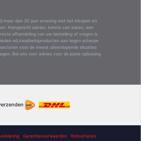
ij meer dan 30 jaar ervaring met het inkopen en
en. Klangericht advies, kennis van zaken, een
ecte afhandeling van uw bestelling of vragen is
bieden wij kwaliteitsproducten aan tegen scherpe
 sectoren voor de meest uiteenlopende situaties
gen. Bel ons voor advies voor de juiste oplossing
 verzenden
verklaring
Garantievoorwaarden
Retourneren