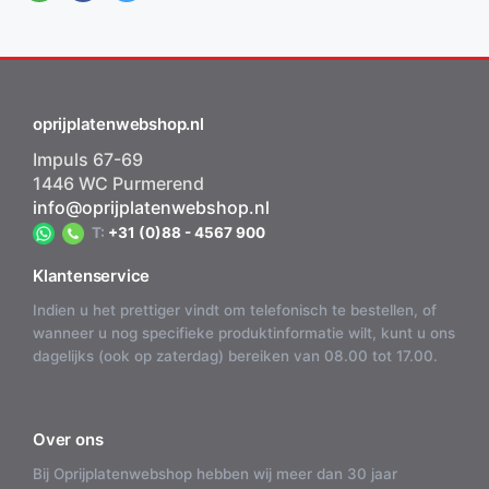
oprijplatenwebshop.nl
Impuls 67-69
1446 WC Purmerend
info@oprijplatenwebshop.nl
T:
+31 (0)88 - 4567 900
Klantenservice
Indien u het prettiger vindt om telefonisch te bestellen, of
wanneer u nog specifieke produktinformatie wilt, kunt u ons
dagelijks (ook op zaterdag) bereiken van 08.00 tot 17.00.
Over ons
Bij Oprijplatenwebshop hebben wij meer dan 30 jaar