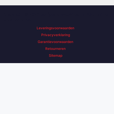
Copyright © 2026 oprijplatenwebshop.nl, Alle rechten
voorbehouden
Leveringsvoorwaarden
Privacyverklaring
Garantievoorwaarden
Retourneren
Sitemap
Zoek een product