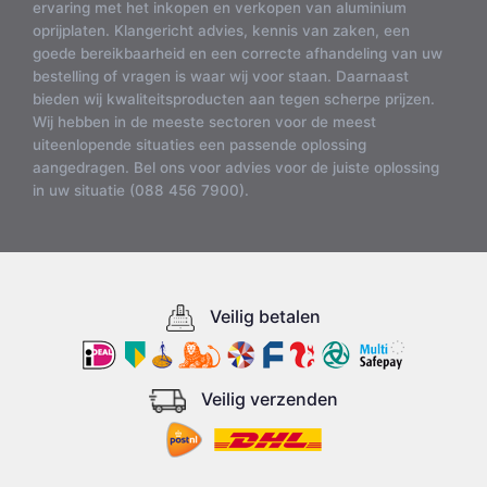
ervaring met het inkopen en verkopen van aluminium
oprijplaten. Klangericht advies, kennis van zaken, een
goede bereikbaarheid en een correcte afhandeling van uw
bestelling of vragen is waar wij voor staan. Daarnaast
bieden wij kwaliteitsproducten aan tegen scherpe prijzen.
Wij hebben in de meeste sectoren voor de meest
uiteenlopende situaties een passende oplossing
aangedragen. Bel ons voor advies voor de juiste oplossing
in uw situatie (088 456 7900).
Veilig betalen
Veilig verzenden