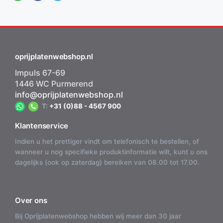
oprijplatenwebshop.nl
Impuls 67-69
1446 WC Purmerend
info@oprijplatenwebshop.nl
T:
+31 (0)88 - 4567 900
Klantenservice
Indien u het prettiger vindt om telefonisch te bestellen, of
wanneer u nog specifieke produktinformatie wilt, kunt u ons
dagelijks (ook op zaterdag) bereiken van 08.00 tot 17.00.
Over ons
Bij Oprijplatenwebshop hebben wij meer dan 30 jaar