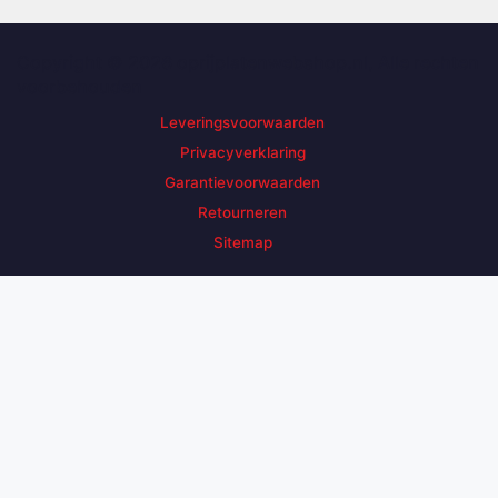
Copyright © 2026 oprijplatenwebshop.nl, Alle rechten
voorbehouden
Leveringsvoorwaarden
Privacyverklaring
Garantievoorwaarden
Retourneren
Sitemap
Zoek een product