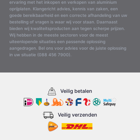
ervaring met het inkopen en verkopen van aluminium
oprijplaten. Klangericht advies, kennis van zaken, een
goede bereikbaarheid en een correcte afhandeling van uw
bestelling of vragen is waar wij voor staan. Daarnaast
bieden wij kwaliteitsproducten aan tegen scherpe prijzen.
Wij hebben in de meeste sectoren voor de meest
uiteenlopende situaties een passende oplossing
aangedragen. Bel ons voor advies voor de juiste oplossing
in uw situatie (088 456 7900).
Veilig betalen
Veilig verzenden