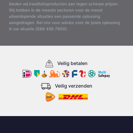
bieden wij kwaliteitsproducten aan tegen scherpe prijzen.
Wij hebben in de meeste sectoren voor de meest
uiteenlopende situaties een passende oplossing
aangedragen. Bel ons voor advies voor de juiste oplossing
in uw situatie (088 456 7900).
Veilig betalen
Veilig verzenden
Copyright © 2026 oprijplatenwebshop.nl, Alle rechten