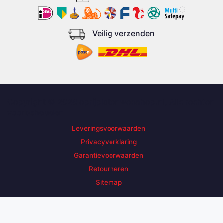
Veilig verzenden
Copyright © 2026 oprijplatenwebshop.nl, Alle rechten
voorbehouden
Leveringsvoorwaarden
Privacyverklaring
Garantievoorwaarden
Retourneren
Sitemap
Zoek een product