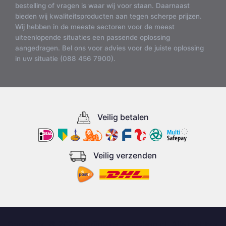
bestelling of vragen is waar wij voor staan. Daarnaast
bieden wij kwaliteitsproducten aan tegen scherpe prijzen.
Wij hebben in de meeste sectoren voor de meest
uiteenlopende situaties een passende oplossing
aangedragen. Bel ons voor advies voor de juiste oplossing
in uw situatie (088 456 7900).
Veilig betalen
Veilig verzenden
Copyright © 2026 oprijplatenwebshop.nl, Alle rechten