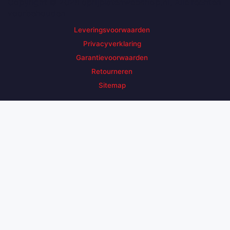
Copyright © 2026 oprijplatenwebshop.nl, Alle rechten
voorbehouden
Leveringsvoorwaarden
Privacyverklaring
Garantievoorwaarden
Retourneren
Sitemap
Zoek een product