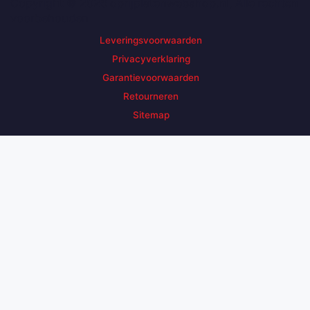
Copyright © 2026 oprijplatenwebshop.nl, Alle rechten
voorbehouden
Leveringsvoorwaarden
Privacyverklaring
Garantievoorwaarden
Retourneren
Sitemap
Zoek een product