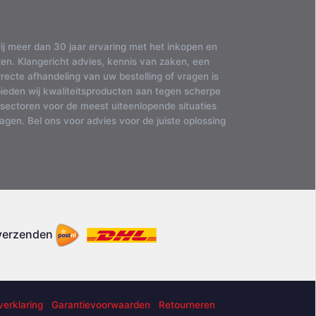
ij meer dan 30 jaar ervaring met het inkopen en
en. Klangericht advies, kennis van zaken, een
ecte afhandeling van uw bestelling of vragen is
bieden wij kwaliteitsproducten aan tegen scherpe
 sectoren voor de meest uiteenlopende situaties
gen. Bel ons voor advies voor de juiste oplossing
 verzenden
verklaring
Garantievoorwaarden
Retourneren