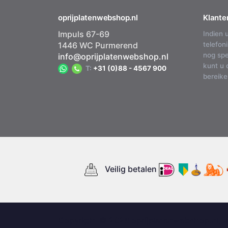
oprijplatenwebshop.nl
Klante
Impuls 67-69
Indien 
1446 WC Purmerend
telefon
nog spe
info@oprijplatenwebshop.nl
kunt u 
T:
+31 (0)88 - 4567 900
bereike
Veilig betalen
Copyright © 2026 oprijplatenwebshop.nl, 