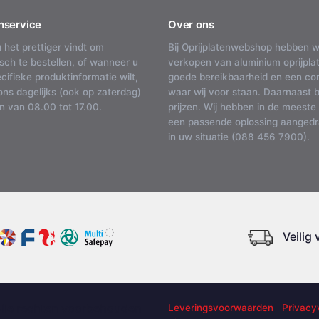
nservice
Over ons
u het prettiger vindt om
Bij Oprijplatenwebshop hebben w
isch te bestellen, of wanneer u
verkopen van aluminium oprijplat
cifieke produktinformatie wilt,
goede bereikbaarheid en een corr
ons dagelijks (ook op zaterdag)
waar wij voor staan. Daarnaast 
n van 08.00 tot 17.00.
prijzen. Wij hebben in de meeste
een passende oplossing aangedra
in uw situatie (088 456 7900).
Veilig
Alle rechten voorbehouden
Leveringsvoorwaarden
Privacy